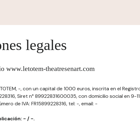
nes legales
itio www.letotem-theatresenart.com
TEM, -, con un capital de 1000 euros, inscrita en el Registro
8316, Siret n° 89922831600035, con domicilio social en 9-11 a
mero de IVA: FR15899228316, tel: -, email: -
licación: - / -.