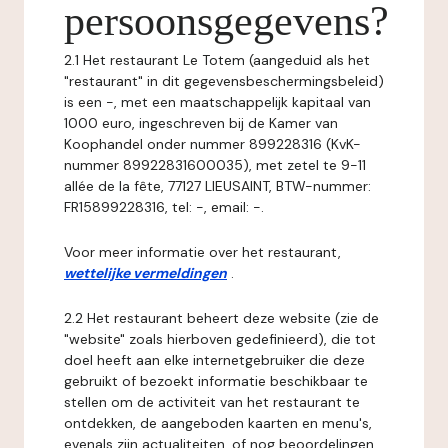
persoonsgegevens?
2.1 Het restaurant Le Totem (aangeduid als het
"restaurant" in dit gegevensbeschermingsbeleid)
is een -, met een maatschappelijk kapitaal van
1000 euro, ingeschreven bij de Kamer van
Koophandel onder nummer 899228316 (KvK-
nummer 89922831600035), met zetel te 9-11
allée de la fête, 77127 LIEUSAINT, BTW-nummer:
FR15899228316, tel: -, email: -.
Voor meer informatie over het restaurant,
wettelijke vermeldingen
.
2.2 Het restaurant beheert deze website (zie de
"website" zoals hierboven gedefinieerd), die tot
doel heeft aan elke internetgebruiker die deze
gebruikt of bezoekt informatie beschikbaar te
stellen om de activiteit van het restaurant te
ontdekken, de aangeboden kaarten en menu's,
evenals zijn actualiteiten, of nog beoordelingen