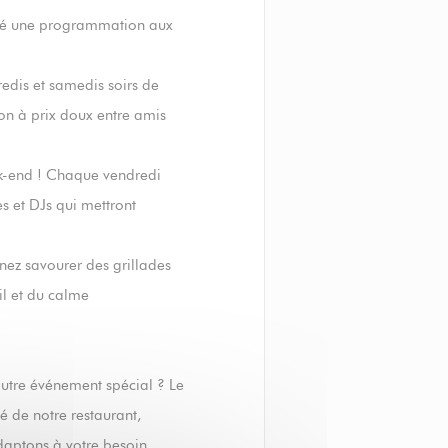
cté une programmation aux
redis et samedis soirs de
on à prix doux entre amis
ek-end ! Chaque vendredi
s et DJs qui mettront
enez savourer des grillades
eil et du calme
autre événement spécial ? Le
té de notre restaurant,
daptons à votre besoin.