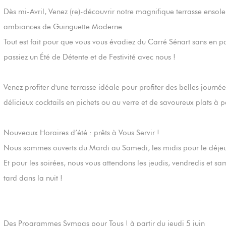
Dès mi-Avril, Venez (re)-découvrir notre magnifique terrasse ensole
ambiances de Guinguette Moderne.
Tout est fait pour que vous vous évadiez du Carré Sénart sans en pa
passiez un Été de Détente et de Festivité avec nous !
Venez profiter d'une terrasse idéale pour profiter des belles journé
délicieux cocktails en pichets ou au verre et de savoureux plats à 
Nouveaux Horaires d’été : prêts à Vous Servir !
Nous sommes ouverts du Mardi au Samedi, les midis pour le déje
Et pour les soirées, nous vous attendons les jeudis, vendredis et s
tard dans la nuit !
Des Programmes Sympas pour Tous ! à partir du jeudi 5 juin