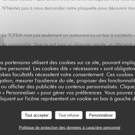
N’hésitez pas à nous demander notre plaquette pour découvrir tout
Le TOTEM n'est pas seulement un restaurant ou un bar à cocktails, c
de convivialité. Que ce soit pour un déjeuner rapide, un afterwork
animée, notre équipe est là pour vous offrir une expérience mémor
es partenaires utilisent des cookies sur ce site, pouvant impli
e personnel. Les cookies dits « nécessaires » sont obligatoir
okies facultatifs nécessitent votre consentement. Ces cookies f
ation, mesurer l'audience du site, proposer des fonctionnalit
Alors, préparez-vous à profiter des douces soirées d’été sur notre te
 ou afficher des publicités ou contenus personnalisés. Clique
On vous attend nombreux au TOTEM pour célébrer ensemble cette 
ou « Personnaliser » pour gérer vos préférences. Vous pouvez
liquant sur l'icône représentant un cookie en bas à gauche d
((OUVRE UNE NOUVELLE FENÊTRE))
LIRE L'ARTICLE
Tout accepter
Tout refuser
Personnaliser
Politique de protection des données à caractère personnel