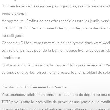
Pour rendre vos soirées encore plus agréables, nous avons conco
petits oignons :
Happy Hours : Profitez de nos offres spéciales tous les jeudis, vend
17h30 à 19h30. C’est le moment idéal pour déguster notre sélecti
ou collègues.
Concert ou DJ Set : Venez mettre un peu de rythme dans votre we
soir, rejoignez-nous pour de la bonne musique live, avec des artiste
l’ambiance.
Grillades en Folie : Les samedis soirs sont faits pour se régaler ! V
cuisinées à la perfection sur notre terrasse, tout en profitant du sol
Privatisation : Un Événement sur Mesure
Vous souhaitez célébrer un anniversaire, un pot de départ ou tout 
TOTEM vous offre la possibilité de privatiser une partie ou la totali
terrasse incluse ! Que ce soit entre amis ou collègues, nous nous a