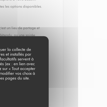
es les options disponibles.
'est un lieu de partage et
 détendu, ou une soirée
able.
quer la collecte de
es et installés par
acultatifs servent à
és (ex : en lien avec
rrasse !
z sur « Tout accepter
belle saison 2025.
 modifier vos choix à
es pages du site.