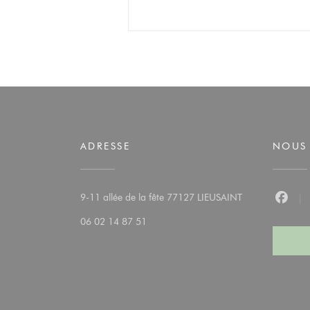
ADRESSE
NOUS 
((ouvre une nouv
9-11 allée de la fête 77127 LIEUSAINT
Faceb
06 02 14 87 51