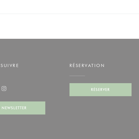
SUIVRE
RÉSERVATION
elle fenêtre))
RÉSERVER
ook ((ouvre une nouvelle fenêtre))
Instagram ((ouvre une nouvelle fenêtre))
NEWSLETTER