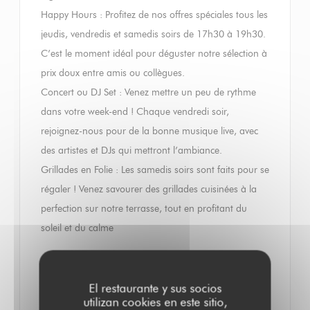
Happy Hours : Profitez de nos offres spéciales tous les
jeudis, vendredis et samedis soirs de 17h30 à 19h30.
C’est le moment idéal pour déguster notre sélection à
prix doux entre amis ou collègues.
Concert ou DJ Set : Venez mettre un peu de rythme
dans votre week-end ! Chaque vendredi soir,
rejoignez-nous pour de la bonne musique live, avec
des artistes et DJs qui mettront l’ambiance.
Grillades en Folie : Les samedis soirs sont faits pour se
régaler ! Venez savourer des grillades cuisinées à la
perfection sur notre terrasse, tout en profitant du
soleil et du calme
Privatisation : Un Événement sur Mesure
Vous souhaitez célébrer un anniversaire, un pot de
El restaurante y sus socios
utilizan cookies en este sitio,
départ ou tout autre événement spécial ? Le TOTEM