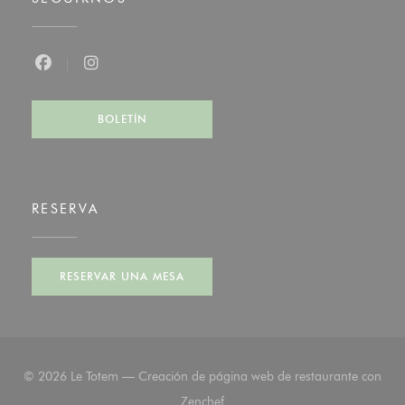
Facebook ((abre en una nueva ventana))
Instagram ((abre en una nueva ventana))
BOLETÍN
RESERVA
RESERVAR UNA MESA
© 2026 Le Totem — Creación de página web de restaurante con
((abre en una nueva ventana))
Zenchef