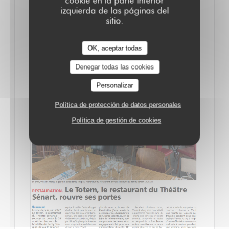
cookie en la parte inferior
izquierda de las páginas del
Alors, préparez-vous à profiter des douces soirées
sitio.
d’été sur notre terrasse !
On vous attend nombreux au TOTEM pour célébrer
OK, aceptar todas
ensemble cette belle saison 2025.
Denegar todas las cookies
Personalizar
((ABRE EN UNA NUEVA VENTANA))
LEA EL ARTICULO
Política de protección de datos personales
Política de gestión de cookies