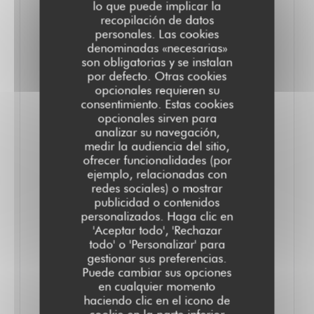
lo que puede implicar la
vous offre la possibilité de privatiser une partie ou la
recopilación de datos
personales. Las cookies
totalité de notre restaurant, terrasse incluse ! Que ce
denominadas «necesarias»
soit entre amis ou collègues, nous nous adaptons à
son obligatorias y se instalan
votre besoin. N’hésitez pas à nous demander notre
por defecto. Otras cookies
opcionales requieren su
plaquette pour découvrir toutes les options
consentimiento. Estas cookies
disponibles.
opcionales sirven para
analizar su navegación,
medir la audiencia del sitio,
ofrecer funcionalidades (por
Le TOTEM n'est pas seulement un restaurant ou un
ejemplo, relacionadas con
redes sociales) o mostrar
bar à cocktails, c'est un lieu de partage et de
publicidad o contenidos
convivialité. Que ce soit pour un déjeuner rapide, un
personalizados. Haga clic en
'Aceptar todo', 'Rechazar
afterwork détendu, ou une soirée animée, notre
todo' o 'Personalizar' para
équipe est là pour vous offrir une expérience
gestionar sus preferencias.
mémorable.
Puede cambiar sus opciones
en cualquier momento
haciendo clic en el icono de