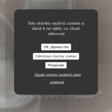
Tato stránka využívá cookies a
dává ti na výběr, co chceš
aktivovat
OK, přijmout vše
Odmítnout všechny cookies
Přizpůsobit
Zásady ochrany osobních údajů
undefined
CUISINE BIENVEILLANTE & BAR CONVIVIAL
9-
11 ALLÉE DE LA FÊTE 77127 LIEUSAINT